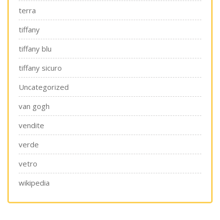
terra
tiffany
tiffany blu
tiffany sicuro
Uncategorized
van gogh
vendite
verde
vetro
wikipedia