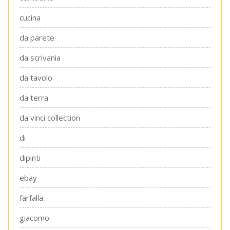
cucina
da parete
da scrivania
da tavolo
da terra
da vinci collection
di
dipinti
ebay
farfalla
giacomo