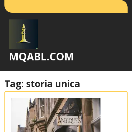
Vai
al
contenuto
MQABL.COM
Tag:
storia unica