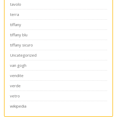
tavolo
terra
tiffany
tiffany blu
tiffany sicuro
Uncategorized
van gogh
vendite
verde
vetro
wikipedia