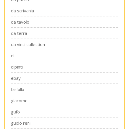
da scrivania
da tavolo
da terra
da vinci collection
di
dipinti
ebay
farfalla
giacomo
gufo
guido reni