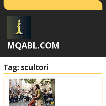
Vai
al
contenuto
MQABL.COM
Tag:
scultori