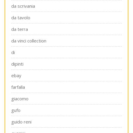
da scrivania
da tavolo
da terra
da vinci collection
di
dipinti
ebay
farfalla
giacomo
gufo
guido reni