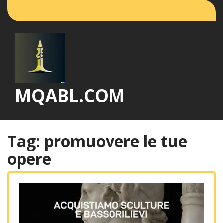
Vai
al
contenuto
MQABL.COM
Tag:
promuovere le tue
opere