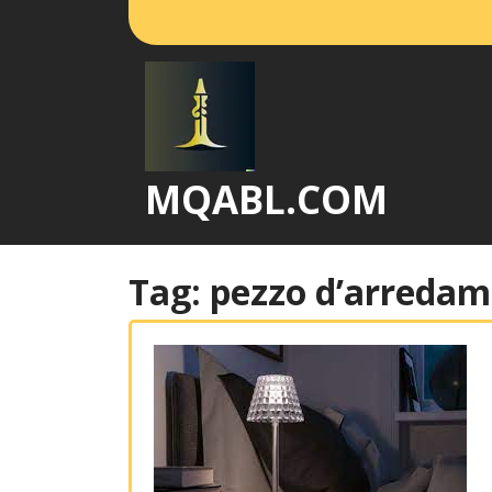
Vai
al
contenuto
MQABL.COM
Tag:
pezzo d’arreda