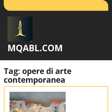
Vai
al
contenuto
MQABL.COM
Tag:
opere di arte
contemporanea