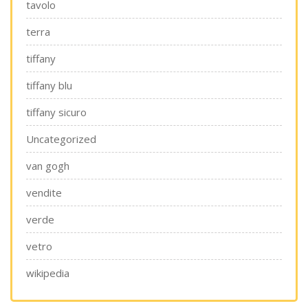
tavolo
terra
tiffany
tiffany blu
tiffany sicuro
Uncategorized
van gogh
vendite
verde
vetro
wikipedia