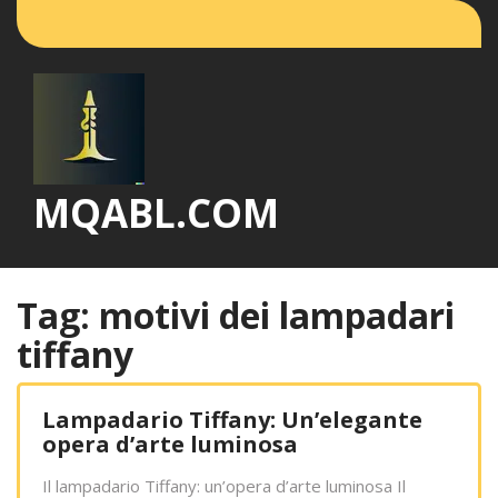
Vai
al
contenuto
MQABL.COM
Tag:
motivi dei lampadari
tiffany
Lampadario Tiffany: Un’elegante
opera d’arte luminosa
Il lampadario Tiffany: un’opera d’arte luminosa Il