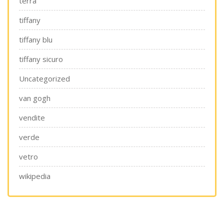
terra
tiffany
tiffany blu
tiffany sicuro
Uncategorized
van gogh
vendite
verde
vetro
wikipedia