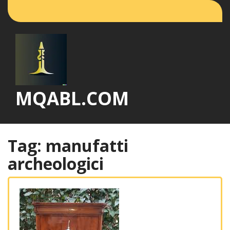
Vai
al
contenuto
MQABL.COM
Tag:
manufatti
archeologici