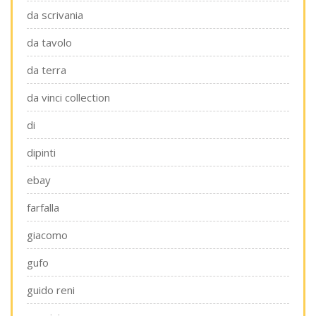
da scrivania
da tavolo
da terra
da vinci collection
di
dipinti
ebay
farfalla
giacomo
gufo
guido reni