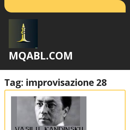
Vai
al
contenuto
MQABL.COM
Tag:
improvisazione 28