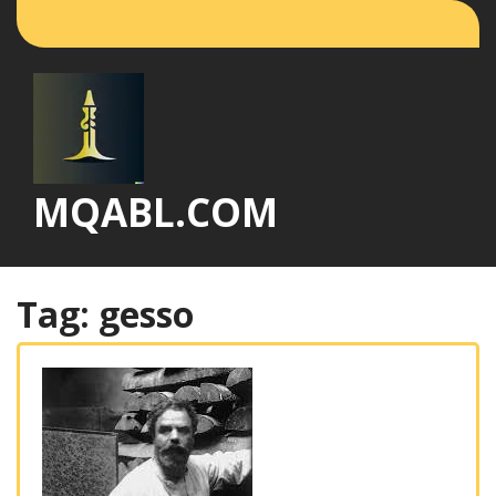
Vai
al
contenuto
MQABL.COM
Tag:
gesso