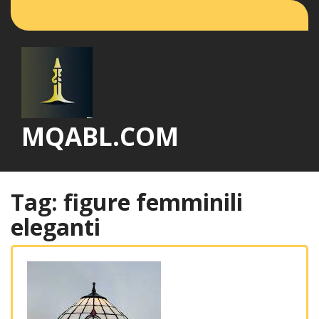
Vai
al
contenuto
MQABL.COM
Tag:
figure femminili
eleganti