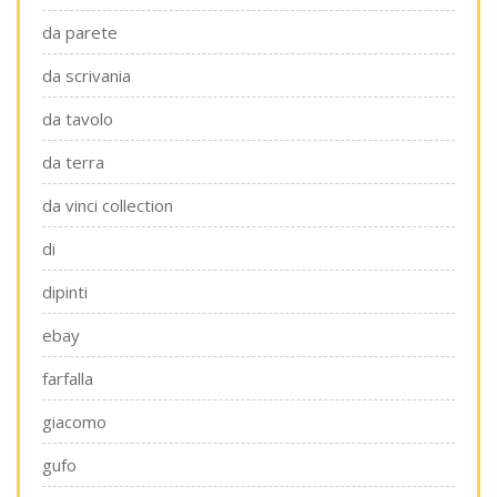
da parete
da scrivania
da tavolo
da terra
da vinci collection
di
dipinti
ebay
farfalla
giacomo
gufo