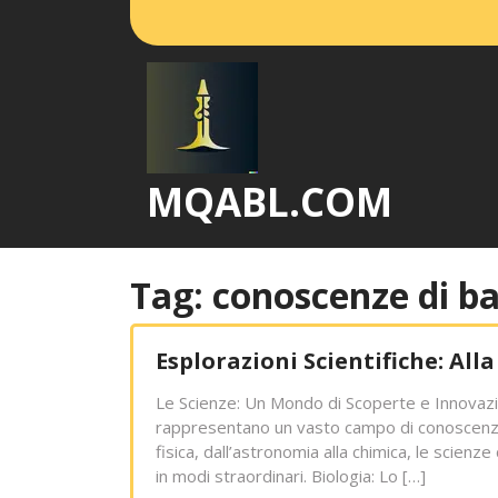
Vai
al
contenuto
MQABL.COM
Tag:
conoscenze di b
Esplorazioni Scientifiche: All
Le Scienze: Un Mondo di Scoperte e Innovazi
rappresentano un vasto campo di conoscenza ch
fisica, dall’astronomia alla chimica, le scie
in modi straordinari. Biologia: Lo […]