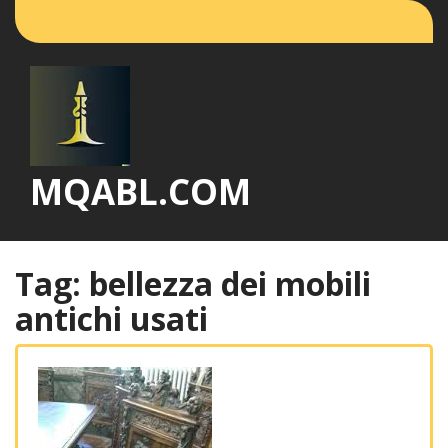
Vai
al
contenuto
MQABL.COM
Tag:
bellezza dei mobili
antichi usati