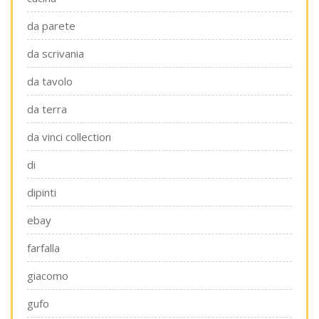
da parete
da scrivania
da tavolo
da terra
da vinci collection
di
dipinti
ebay
farfalla
giacomo
gufo