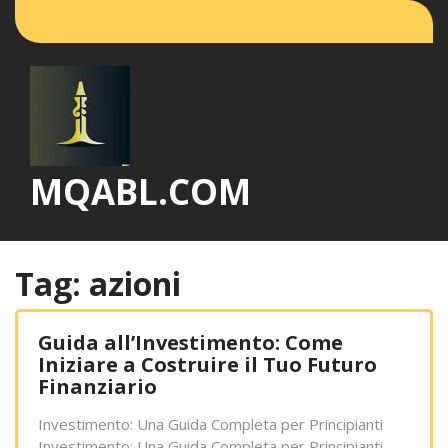
Vai
al
contenuto
MQABL.COM
Tag:
azioni
Guida all’Investimento: Come
Iniziare a Costruire il Tuo Futuro
Finanziario
Investimento: Una Guida Completa per Principianti
Investimento: Una Guida Completa per Principianti