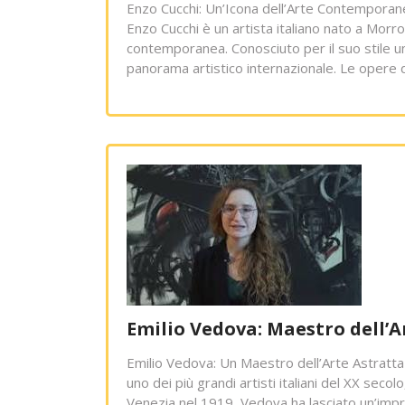
Enzo Cucchi: Un’Icona dell’Arte Contemporane
Enzo Cucchi è un artista italiano nato a Morro 
contemporanea. Conosciuto per il suo stile uni
panorama artistico internazionale. Le opere 
Emilio Vedova: Maestro dell’A
Emilio Vedova: Un Maestro dell’Arte Astratta
uno dei più grandi artisti italiani del XX secol
Venezia nel 1919, Vedova ha lasciato un’impro