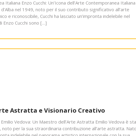
a Italiana Enzo Cucchi: Un’Icona dell’Arte Contemporanea Italiana
d’Alba nel 1949, noto per il suo contributo significativo all’arte
co e riconoscibile, Cucchi ha lasciato un’impronta indelebile nel
di Enzo Cucchi sono […]
rte Astratta e Visionario Creativo
 Emilio Vedova: Un Maestro dell’Arte Astratta Emilio Vedova è st
o, noto per la sua straordinaria contribuzione all’arte astratta. Nat
nta indelebile nel panorama artistico internazionale con la sua