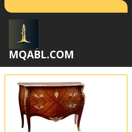
Vai
al
contenuto
MQABL.COM