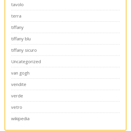
tavolo
terra
tiffany
tiffany blu
tiffany sicuro
Uncategorized
van gogh
vendite
verde
vetro
wikipedia