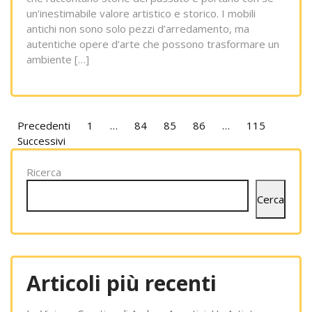
un’inestimabile valore artistico e storico. I mobili
antichi non sono solo pezzi d’arredamento, ma
autentiche opere d’arte che possono trasformare un
ambiente […]
Paginazione
Precedenti
1
…
84
85
86
…
115
Successivi
degli
articoli
Ricerca
Cerca
Articoli più recenti