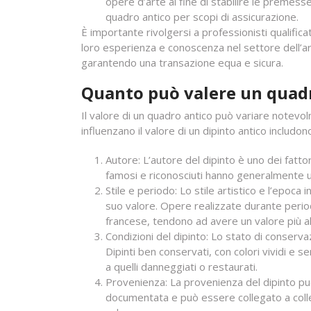
opere d’arte al fine di stabilire le premes
quadro antico per scopi di assicurazione.
È importante rivolgersi a professionisti qualifica
loro esperienza e conoscenza nel settore dell’art
garantendo una transazione equa e sicura.
Quanto può valere un quad
Il valore di un quadro antico può variare notevolm
influenzano il valore di un dipinto antico includon
Autore: L’autore del dipinto è uno dei fattori
famosi e riconosciuti hanno generalmente un
Stile e periodo: Lo stile artistico e l’epoca 
suo valore. Opere realizzate durante periodi
francese, tendono ad avere un valore più al
Condizioni del dipinto: Lo stato di conservaz
Dipinti ben conservati, con colori vividi e 
a quelli danneggiati o restaurati.
Provenienza: La provenienza del dipinto può
documentata e può essere collegato a collez