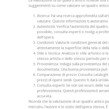
La valutazione di un quadro antico richiede una 
suggerimenti su come valutare un quadro antico
Ricerca: Fai una ricerca approfondita sull’ar
valutare. Queste informazioni ti aiuteranno
Autenticità: Verifica l’autenticità del quadr
possibile, consulta esperti o rivolgi a prof
dell’opera.
Condizioni: Valuta le condizioni generali de
attentamente la superficie della tela o dell
Stile e tecnica: Analizza lo stile artistico e 
stesso artista o dello stesso periodo per de
Provenienza: Indaga sulla provenienza del q
documentata. Una buona provenienza può au
Comparazione di prezzi: Consulta cataloghi d’
prezzi di opere simili. Questo ti darà un’ide
Consulta esperti: Se non sei sicuro delle tue
professionista. Questi professionisti avran
accurata.
Ricorda che la valutazione di un quadro antico p
mercato, l’autore e lo stato dell’opera stessa. È 