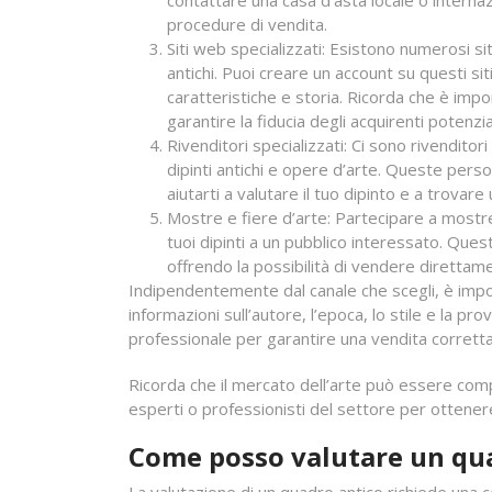
contattare una casa d’asta locale o internaz
procedure di vendita.
Siti web specializzati: Esistono numerosi si
antichi. Puoi creare un account su questi siti
caratteristiche e storia. Ricorda che è impo
garantire la fiducia degli acquirenti potenzial
Rivenditori specializzati: Ci sono rivendito
dipinti antichi e opere d’arte. Queste pe
aiutarti a valutare il tuo dipinto e a trovar
Mostre e fiere d’arte: Partecipare a mostr
tuoi dipinti a un pubblico interessato. Quest
offrendo la possibilità di vendere direttam
Indipendentemente dal canale che scegli, è impo
informazioni sull’autore, l’epoca, lo stile e la pr
professionale per garantire una vendita corrett
Ricorda che il mercato dell’arte può essere comp
esperti o professionisti del settore per ottenere 
Come posso valutare un qu