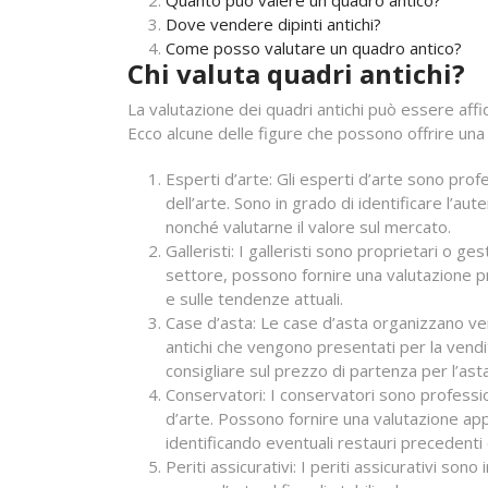
Quanto può valere un quadro antico?
Dove vendere dipinti antichi?
Come posso valutare un quadro antico?
Chi valuta quadri antichi?
La valutazione dei quadri antichi può essere affid
Ecco alcune delle figure che possono offrire una
Esperti d’arte: Gli esperti d’arte sono pr
dell’arte. Sono in grado di identificare l’aute
nonché valutarne il valore sul mercato.
Galleristi: I galleristi sono proprietari o ge
settore, possono fornire una valutazione p
e sulle tendenze attuali.
Case d’asta: Le case d’asta organizzano vend
antichi che vengono presentati per la vendi
consigliare sul prezzo di partenza per l’asta
Conservatori: I conservatori sono professi
d’arte. Possono fornire una valutazione appr
identificando eventuali restauri precedenti 
Periti assicurativi: I periti assicurativi son