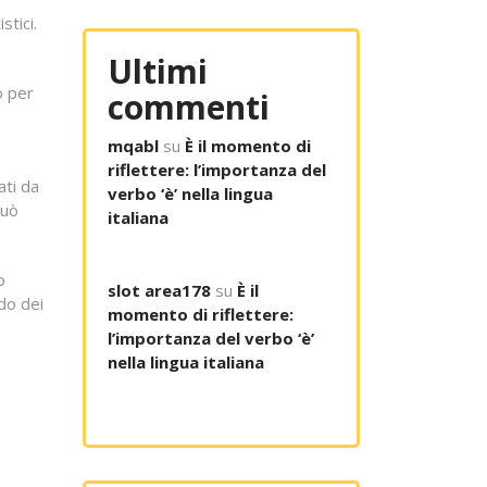
stici.
Ultimi
o per
commenti
mqabl
su
È il momento di
riflettere: l’importanza del
ati da
verbo ‘è’ nella lingua
può
italiana
o
slot area178
su
È il
do dei
momento di riflettere:
l’importanza del verbo ‘è’
nella lingua italiana