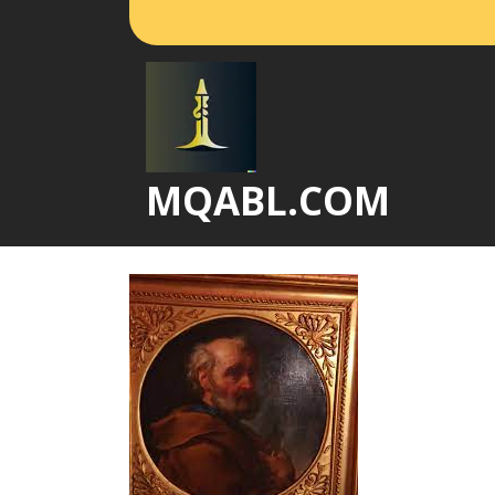
Vai
al
contenuto
MQABL.COM