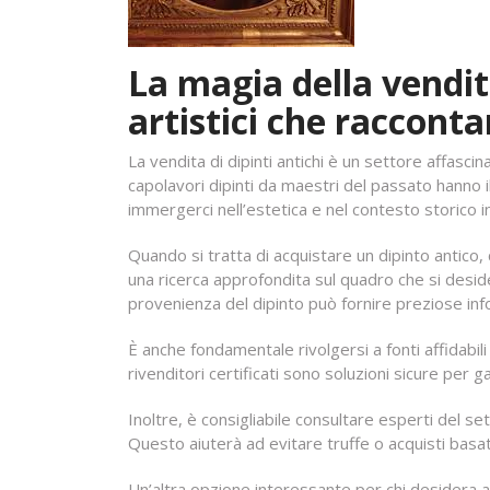
La magia della vendita
artistici che racconta
La vendita di dipinti antichi è un settore affascin
capolavori dipinti da maestri del passato hanno 
immergerci nell’estetica e nel contesto storico in
Quando si tratta di acquistare un dipinto antico, 
una ricerca approfondita sul quadro che si desider
provenienza del dipinto può fornire preziose info
È anche fondamentale rivolgersi a fonti affidabili
rivenditori certificati sono soluzioni sicure per gar
Inoltre, è consigliabile consultare esperti del s
Questo aiuterà ad evitare truffe o acquisti basat
Un’altra opzione interessante per chi desidera a