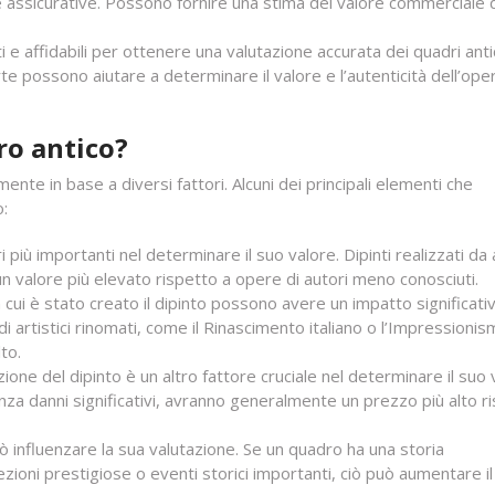
se assicurative. Possono fornire una stima del valore commerciale 
ti e affidabili per ottenere una valutazione accurata dei quadri anti
e possono aiutare a determinare il valore e l’autenticità dell’ope
ro antico?
ente in base a diversi fattori. Alcuni dei principali elementi che
o:
 più importanti nel determinare il suo valore. Dipinti realizzati da a
 valore più elevato rispetto a opere di autori meno conosciuti.
in cui è stato creato il dipinto possono avere un impatto significati
 artistici rinomati, come il Rinascimento italiano o l’Impressioni
to.
ione del dipinto è un altro fattore cruciale nel determinare il suo 
senza danni significativi, avranno generalmente un prezzo più alto r
 influenzare la sua valutazione. Se un quadro ha una storia
ioni prestigiose o eventi storici importanti, ciò può aumentare il