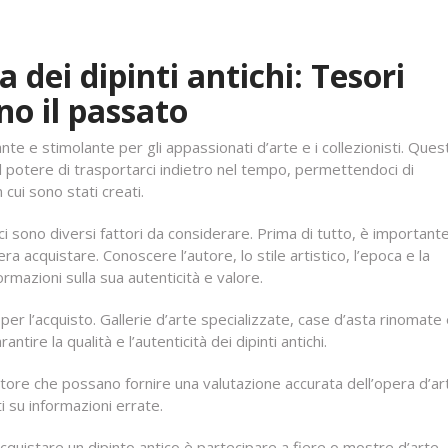
 dei dipinti antichi: Tesori
no il passato
ante e stimolante per gli appassionati d’arte e i collezionisti. Quest
il potere di trasportarci indietro nel tempo, permettendoci di
 cui sono stati creati.
ci sono diversi fattori da considerare. Prima di tutto, è important
a acquistare. Conoscere l’autore, lo stile artistico, l’epoca e la
rmazioni sulla sua autenticità e valore.
 per l’acquisto. Gallerie d’arte specializzate, case d’asta rinomate
antire la qualità e l’autenticità dei dipinti antichi.
ettore che possano fornire una valutazione accurata dell’opera d’ar
i su informazioni errate.
cquistare un dipinto antico è partecipare a fiere o mostre d’arte