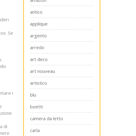
amazon
antico
ideri
applique
sso. Se
argento
arredo
art deco
i.
ello
art nouveau
artistico
ntare i
blu
e
boetti
azione
camera da letto
a di
carla
enere