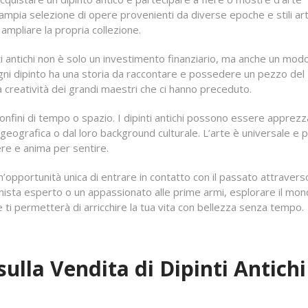
mpia selezione di opere provenienti da diverse epoche e stili arti
ampliare la propria collezione.
ti antichi non è solo un investimento finanziario, ma anche un mod
 Ogni dipinto ha una storia da raccontare e possedere un pezzo del
a creatività dei grandi maestri che ci hanno preceduto.
confini di tempo o spazio. I dipinti antichi possono essere apprezz
geografica o dal loro background culturale. L’arte è universale e 
ere e anima per sentire.
 un’opportunità unica di entrare in contatto con il passato attravers
ionista esperto o un appassionato alle prime armi, esplorare il mon
 ti permetterà di arricchire la tua vita con bellezza senza tempo.
lla Vendita di Dipinti Antichi