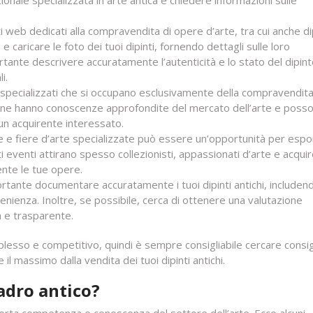
ionale specializzata in arte antica e chiedere informazioni sulle
ti web dedicati alla compravendita di opere d’arte, tra cui anche di
 e caricare le foto dei tuoi dipinti, fornendo dettagli sulle loro
rtante descrivere accuratamente l’autenticità e lo stato del dipin
i.
ri specializzati che si occupano esclusivamente della compravendita
rsone hanno conoscenze approfondite del mercato dell’arte e poss
e un acquirente interessato.
e e fiere d’arte specializzate può essere un’opportunità per espor
i eventi attirano spesso collezionisti, appassionati d’arte e acquir
ente le tue opere.
rtante documentare accuratamente i tuoi dipinti antichi, includen
ovenienza. Inoltre, se possibile, cerca di ottenere una valutazione
a e trasparente.
lesso e competitivo, quindi è sempre consigliabile cercare consig
il massimo dalla vendita dei tuoi dipinti antichi.
adro antico?