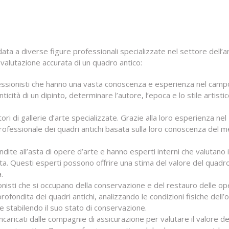
ata a diverse figure professionali specializzate nel settore dell’a
 valutazione accurata di un quadro antico:
ofessionisti che hanno una vasta conoscenza e esperienza nel camp
nticità di un dipinto, determinare l’autore, l’epoca e lo stile artistic
stori di gallerie d’arte specializzate. Grazie alla loro esperienza nel
rofessionale dei quadri antichi basata sulla loro conoscenza del 
ite all’asta di opere d’arte e hanno esperti interni che valutano i 
ta. Questi esperti possono offrire una stima del valore del quadr
.
onisti che si occupano della conservazione e del restauro delle o
ofondita dei quadri antichi, analizzando le condizioni fisiche dell’
e stabilendo il suo stato di conservazione.
o incaricati dalle compagnie di assicurazione per valutare il valore de