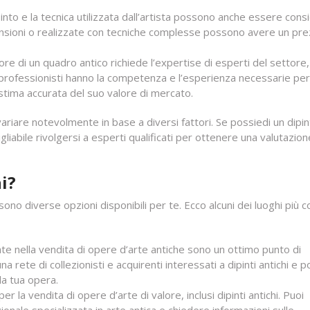
into e la tecnica utilizzata dall’artista possono anche essere cons
ensioni o realizzate con tecniche complesse possono avere un pr
ore di un quadro antico richiede l’expertise di esperti del settor
ti professionisti hanno la competenza e l’esperienza necessarie per
stima accurata del suo valore di mercato.
variare notevolmente in base a diversi fattori. Se possiedi un dipi
gliabile rivolgersi a esperti qualificati per ottenere una valutazion
i?
 sono diverse opzioni disponibili per te. Ecco alcuni dei luoghi più 
zzate nella vendita di opere d’arte antiche sono un ottimo punto di
 rete di collezionisti e acquirenti interessati a dipinti antichi e 
la tua opera.
 la vendita di opere d’arte di valore, inclusi dipinti antichi. Puoi