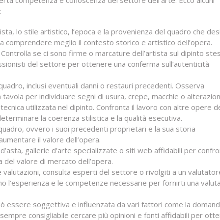
certa competenza e conoscenza del settore dell’arte. Ecco alcuni
:
tista, lo stile artistico, l’epoca e la provenienza del quadro che des
 a comprendere meglio il contesto storico e artistico dell’opera.
o. Controlla se ci sono firme o marcature dell’artista sul dipinto ste
essionisti del settore per ottenere una conferma sull’autenticità
l quadro, inclusi eventuali danni o restauri precedenti. Osserva
a tavola per individuare segni di usura, crepe, macchie o alterazion
la tecnica utilizzata nel dipinto. Confronta il lavoro con altre opere d
terminare la coerenza stilistica e la qualità esecutiva.
uadro, ovvero i suoi precedenti proprietari e la sua storia
mentare il valore dell’opera.
asta, gallerie d’arte specializzate o siti web affidabili per confro
a del valore di mercato dell’opera.
 valutazioni, consulta esperti del settore o rivolgiti a un valutator
no l’esperienza e le competenze necessarie per fornirti una valut
uò essere soggettiva e influenzata da vari fattori come la domand
sempre consigliabile cercare più opinioni e fonti affidabili per ott