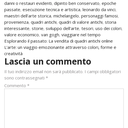
danni o restauri evidenti
,
dipinto ben conservato
,
epoche
passate
,
esecuzione tecnica e artistica
,
leonardo da vinci
,
maestri dell'arte storica
,
michelangelo
,
personaggi famosi
,
provenienza
,
quadri antichi
,
quadri di valore antichi
,
storia
interessante
,
storie
,
sviluppo dell'arte
,
tesori
,
uso dei colori
,
valore economico
,
van gogh
,
viaggiare nel tempo
Navigazione
Esplorando il passato: La vendita di quadri antichi online
L’arte: un viaggio emozionante attraverso colori, forme e
articoli
creatività
Lascia un commento
Il tuo indirizzo email non sarà pubblicato.
I campi obbligatori
sono contrassegnati
*
Commento
*