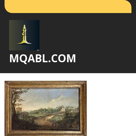
Vai
al
contenuto
MQABL.COM