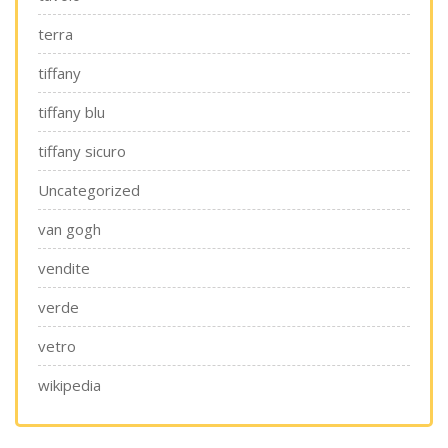
terra
tiffany
tiffany blu
tiffany sicuro
Uncategorized
van gogh
vendite
verde
vetro
wikipedia