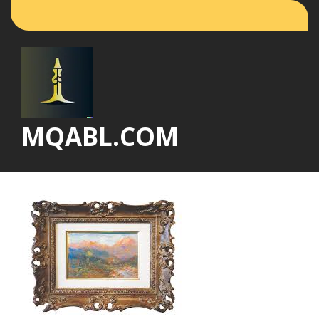
Vai
al
contenuto
MQABL.COM