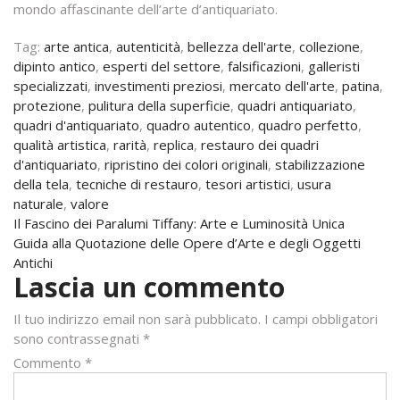
mondo affascinante dell’arte d’antiquariato.
Tag:
arte antica
,
autenticità
,
bellezza dell'arte
,
collezione
,
dipinto antico
,
esperti del settore
,
falsificazioni
,
galleristi
specializzati
,
investimenti preziosi
,
mercato dell'arte
,
patina
,
protezione
,
pulitura della superficie
,
quadri antiquariato
,
quadri d'antiquariato
,
quadro autentico
,
quadro perfetto
,
qualità artistica
,
rarità
,
replica
,
restauro dei quadri
d'antiquariato
,
ripristino dei colori originali
,
stabilizzazione
della tela
,
tecniche di restauro
,
tesori artistici
,
usura
naturale
,
valore
Navigazione
Il Fascino dei Paralumi Tiffany: Arte e Luminosità Unica
Guida alla Quotazione delle Opere d’Arte e degli Oggetti
articoli
Antichi
Lascia un commento
Il tuo indirizzo email non sarà pubblicato.
I campi obbligatori
sono contrassegnati
*
Commento
*