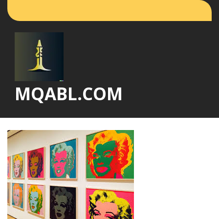
Vai
al
contenuto
MQABL.COM