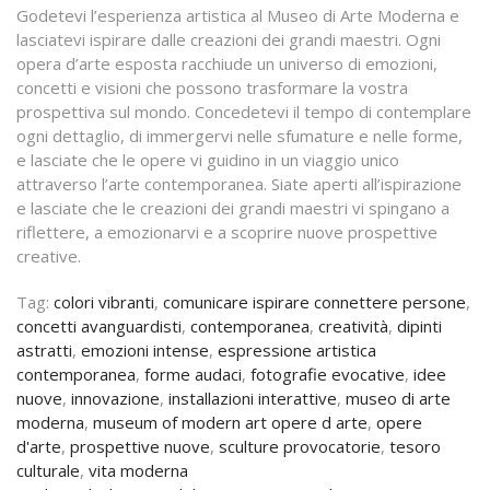
Godetevi l’esperienza artistica al Museo di Arte Moderna e
lasciatevi ispirare dalle creazioni dei grandi maestri. Ogni
opera d’arte esposta racchiude un universo di emozioni,
concetti e visioni che possono trasformare la vostra
prospettiva sul mondo. Concedetevi il tempo di contemplare
ogni dettaglio, di immergervi nelle sfumature e nelle forme,
e lasciate che le opere vi guidino in un viaggio unico
attraverso l’arte contemporanea. Siate aperti all’ispirazione
e lasciate che le creazioni dei grandi maestri vi spingano a
riflettere, a emozionarvi e a scoprire nuove prospettive
creative.
Tag:
colori vibranti
,
comunicare ispirare connettere persone
,
concetti avanguardisti
,
contemporanea
,
creatività
,
dipinti
astratti
,
emozioni intense
,
espressione artistica
contemporanea
,
forme audaci
,
fotografie evocative
,
idee
nuove
,
innovazione
,
installazioni interattive
,
museo di arte
moderna
,
museum of modern art opere d arte
,
opere
d'arte
,
prospettive nuove
,
sculture provocatorie
,
tesoro
culturale
,
vita moderna