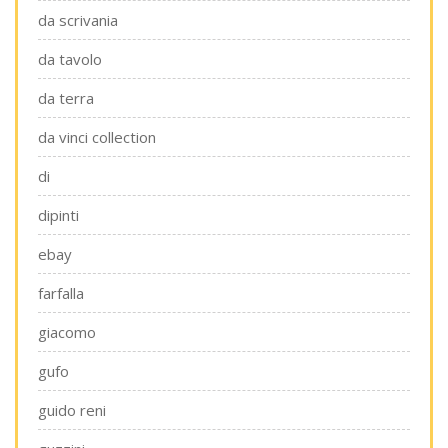
da scrivania
da tavolo
da terra
da vinci collection
di
dipinti
ebay
farfalla
giacomo
gufo
guido reni