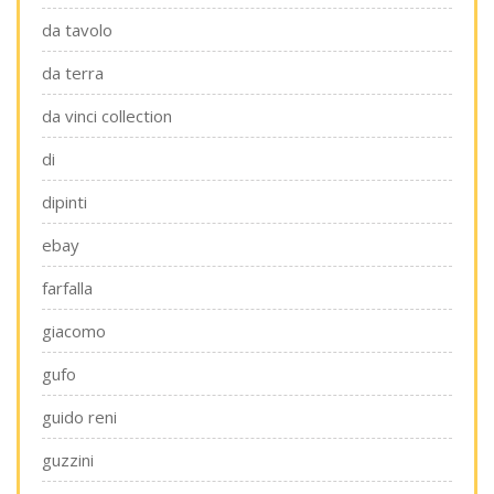
da tavolo
da terra
da vinci collection
di
dipinti
ebay
farfalla
giacomo
gufo
guido reni
guzzini