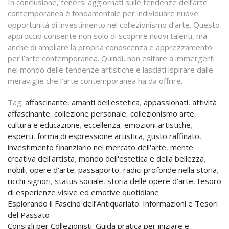
In conclusione, tenersi aggiornati sulle tendenze dell’arte
contemporanea è fondamentale per individuare nuove
opportunità di investimento nel collezionismo d’arte. Questo
approccio consente non solo di scoprire nuovi talenti, ma
anche di ampliare la propria conoscenza e apprezzamento
per l’arte contemporanea. Quindi, non esitare a immergerti
nel mondo delle tendenze artistiche e lasciati ispirare dalle
meraviglie che l’arte contemporanea ha da offrire.
Tag:
affascinante
,
amanti dell'estetica
,
appassionati
,
attività
affascinante
,
collezione personale
,
collezionismo arte
,
cultura e educazione
,
eccellenza
,
emozioni artistiche
,
esperti
,
forma di espressione artistica
,
gusto raffinato
,
investimento finanziario nel mercato dell'arte
,
mente
creativa dell'artista
,
mondo dell'estetica e della bellezza
,
nobili
,
opere d'arte
,
passaporto
,
radici profonde nella storia
,
ricchi signori
,
status sociale
,
storia delle opere d'arte
,
tesoro
di esperienze visive ed emotive quotidiane
Navigazione
Esplorando il Fascino dell’Antiquariato: Informazioni e Tesori
del Passato
articoli
Consigli per Collezionisti: Guida pratica per iniziare e