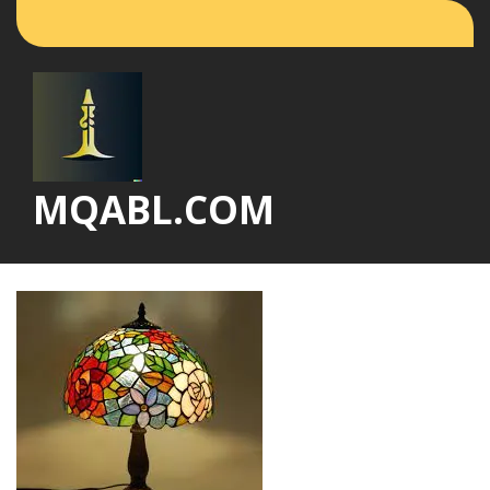
Vai
al
contenuto
MQABL.COM