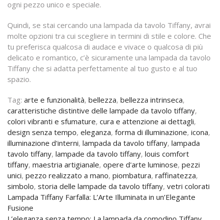
ogni pezzo unico e speciale.
Quindi, se stai cercando una lampada da tavolo Tiffany, avrai
molte opzioni tra cui scegliere in termini di stile e colore. Che
tu preferisca qualcosa di audace e vivace o qualcosa di più
delicato e romantico, c’è sicuramente una lampada da tavolo
Tiffany che si adatta perfettamente al tuo gusto e al tuo
spazio.
Tag:
arte e funzionalità
,
bellezza
,
bellezza intrinseca
,
caratteristiche distintive delle lampade da tavolo tiffany
,
colori vibranti e sfumature
,
cura e attenzione ai dettagli
,
design senza tempo
,
eleganza
,
forma di illuminazione
,
icona
,
illuminazione d'interni
,
lampada da tavolo tiffany
,
lampada
tavolo tiffany
,
lampade da tavolo tiffany
,
louis comfort
tiffany
,
maestria artigianale
,
opere d'arte luminose
,
pezzi
unici
,
pezzo realizzato a mano
,
piombatura
,
raffinatezza
,
simbolo
,
storia delle lampade da tavolo tiffany
,
vetri colorati
Navigazione
Lampada Tiffany Farfalla: L’Arte Illuminata in un’Elegante
Fusione
articoli
L’eleganza senza tempo: La lampada da comodino Tiffany,