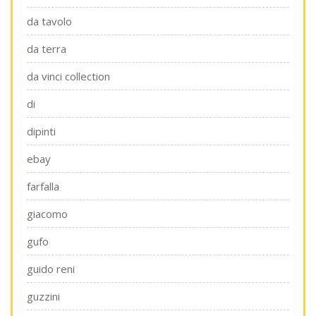
da tavolo
da terra
da vinci collection
di
dipinti
ebay
farfalla
giacomo
gufo
guido reni
guzzini