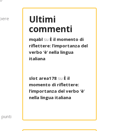
Ultimi
opere
commenti
mqabl
su
È il momento di
riflettere: l’importanza del
verbo ‘è’ nella lingua
italiana
slot area178
su
È il
momento di riflettere:
l’importanza del verbo ‘è’
nella lingua italiana
 punti