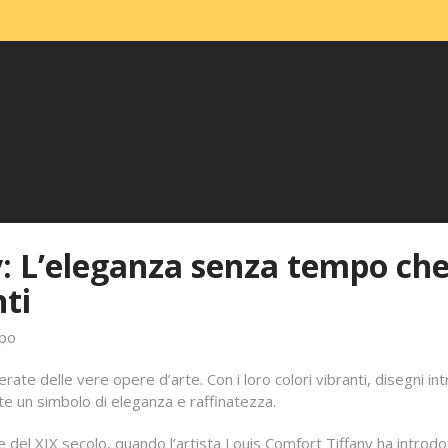
y: L’eleganza senza tempo ch
nti
mpo
te delle vere opere d’arte. Con i loro colori vibranti, disegni intr
te un simbolo di eleganza e raffinatezza.
ine del XIX secolo, quando l’artista Louis Comfort Tiffany ha introdot