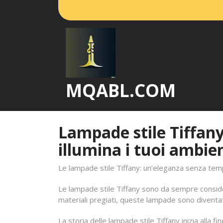
Vai
al
contenuto
MQABL.COM
Lampade stile Tiffan
illumina i tuoi ambie
Le lampade stile Tiffany: un’eleganza senza te
Le lampade stile Tiffany sono da sempre considera
materiali pregiati, queste lampade sono diventa
La storia delle lampade stile Tiffany inizia alla f