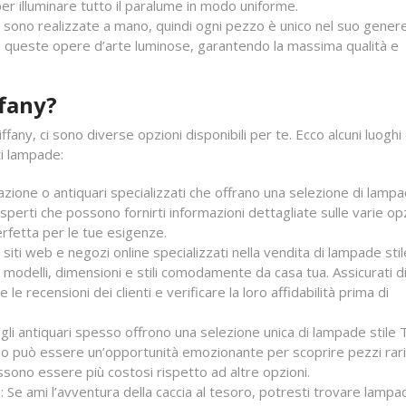
 per illuminare tutto il paralume in modo uniforme.
 sono realizzate a mano, quindi ogni pezzo è unico nel suo genere.
re queste opere d’arte luminose, garantendo la massima qualità e
fany?
iffany, ci sono diverse opzioni disponibili per te. Ecco alcuni luogh
ti lampade:
nazione o antiquari specializzati che offrano una selezione di lamp
perti che possono fornirti informazioni dettagliate sulle varie op
erfetta per le tue esigenze.
siti web e negozi online specializzati nella vendita di lampade stil
modelli, dimensioni e stili comodamente da casa tua. Assicurati di
e recensioni dei clienti e verificare la loro affidabilità prima di
 gli antiquari spesso offrono una selezione unica di lampade stile T
rio può essere un’opportunità emozionante per scoprire pezzi rari
ssono essere più costosi rispetto ad altre opzioni.
to: Se ami l’avventura della caccia al tesoro, potresti trovare lampa