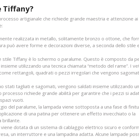
 Tiffany?
processo artigianale che richiede grande maestria e attenzione ai
e:
mente realizzata in metallo, solitamente bronzo o ottone, che for
tura può avere forme e decorazioni diverse, a seconda dello stile 
e stile Tiffany è lo schermo o paralume. Questo è composto da pe
 insieme utilizzando una tecnica chiamata “metodo del rame”. I vet
come rettangoli, quadrati o pezzi irregolari che vengono sagomat
o stati tagliati e sagomati, vengono saldati insieme utilizzando un 
o processo richiede grande abilità per garantire che i pezzi si ada
spazi vuoti.
io del paralume, la lampada viene sottoposta a una fase di finitu
applicazione di una patina per ottenere un effetto invecchiato o la
 brillante.
a viene dotata di un sistema di cablaggio elettrico sicuro e conform
a presa, un interruttore e una lampadina adatta. Alcune lampade po