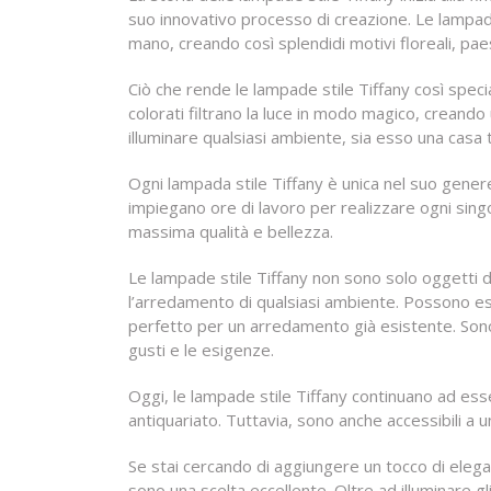
suo innovativo processo di creazione. Le lampade 
mano, creando così splendidi motivi floreali, pa
Ciò che rende le lampade stile Tiffany così specia
colorati filtrano la luce in modo magico, crean
illuminare qualsiasi ambiente, sia esso una casa
Ogni lampada stile Tiffany è unica nel suo genere
impiegano ore di lavoro per realizzare ogni sing
massima qualità e bellezza.
Le lampade stile Tiffany non sono solo oggetti di
l’arredamento di qualsiasi ambiente. Possono e
perfetto per un arredamento già esistente. Sono d
gusti e le esigenze.
Oggi, le lampade stile Tiffany continuano ad ess
antiquariato. Tuttavia, sono anche accessibili a u
Se stai cercando di aggiungere un tocco di eleganz
sono una scelta eccellente. Oltre ad illuminare 