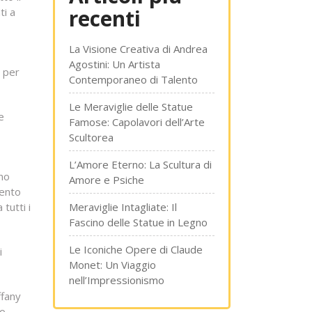
recenti
ti a
La Visione Creativa di Andrea
Agostini: Un Artista
e per
Contemporaneo di Talento
Le Meraviglie delle Statue
e
Famose: Capolavori dell’Arte
Scultorea
L’Amore Eterno: La Scultura di
ono
Amore e Psiche
mento
tutti i
Meraviglie Intagliate: Il
Fascino delle Statue in Legno
Le Iconiche Opere di Claude
i
Monet: Un Viaggio
nell’Impressionismo
ffany
co