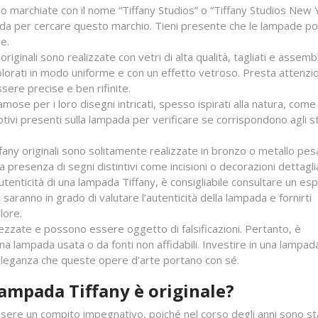
o marchiate con il nome “Tiffany Studios” o “Tiffany Studios New Y
ada per cercare questo marchio. Tieni presente che le lampade p
e.
riginali sono realizzate con vetri di alta qualità, tagliati e assembl
lorati in modo uniforme e con un effetto vetroso. Presta attenzio
sere precise e ben rifinite.
se per i loro disegni intricati, spesso ispirati alla natura, come f
ivi presenti sulla lampada per verificare se corrispondono agli stil
any originali sono solitamente realizzate in bronzo o metallo pes
la presenza di segni distintivi come incisioni o decorazioni dettagli
autenticità di una lampada Tiffany, è consigliabile consultare un es
 saranno in grado di valutare l’autenticità della lampada e fornirti
lore.
zzate e possono essere oggetto di falsificazioni. Pertanto, è
a lampada usata o da fonti non affidabili. Investire in una lampad
e l’eleganza che queste opere d’arte portano con sé.
Lampada Tiffany è originale?
ssere un compito impegnativo, poiché nel corso degli anni sono s