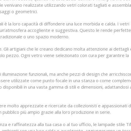
venivano realizzate utilizzando vetri colorati tagliati e assembla
esaggi o geometrici.
li è la loro capacità di diffondere una luce morbida e calda. I vetri
do un’atmosfera accogliente e suggestiva. Questo le rende perfett
 tradizionale o uno spazio moderno.
. Gli artigiani che le creano dedicano molta attenzione ai dettagli 
olo pezzo. Ogni vetro viene selezionato con cura per garantire la
 illuminazione funzionali, ma anche pezzi di design che arricchisc
ssere utilizzate come punto focale in una stanza o come comple
isponibili in una vasta gamma di stili e dimensioni, adattandosi a 
ere molto apprezzate e ricercate da collezionisti e appassionati d
n pubblico più ampio grazie alla loro produzione in serie.
a e raffinatezza alla tua casa o al tuo ufficio, le lampade stile Ti
gli ambienti con una luce calda e avvolgente, aggiungeranno un toc