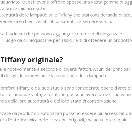
l’antiquariato. Questi eventi offrono spesso una vasta gamma di ogg
a prezzi più accessibili.
autenticità delle lampade stile Tiffany che stai considerando di acq
venienza e chiedi certificati di autenticità se necessario.
 e affascinanti che possono aggiungere un tocco di eleganza e
 il luogo da cui acquistarle per assicurarti di ottenere un prodotto
iffany originale?
are notevolmente a seconda di diversi fattori. Alcuni dei principali
 il design, le dimensioni e la condizione della lampada.
 Comfort Tiffany e dal suo studio sono considerate opere d’arte e
riato. Le lampade vintage o antiche possono avere prezzi che vann
onda della loro autenticità e del loro stato di conservazione.
zzate da produttori autorizzati possono essere più accessibili da
 l’estetica unica delle creazioni originali, ma ad un prezzo più