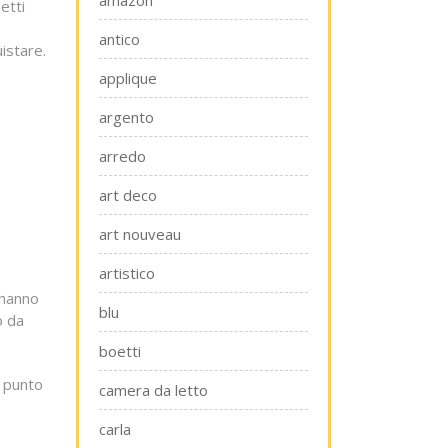
amazon
etti
antico
uistare.
applique
argento
arredo
art deco
art nouveau
artistico
 hanno
blu
o da
boetti
l punto
camera da letto
carla