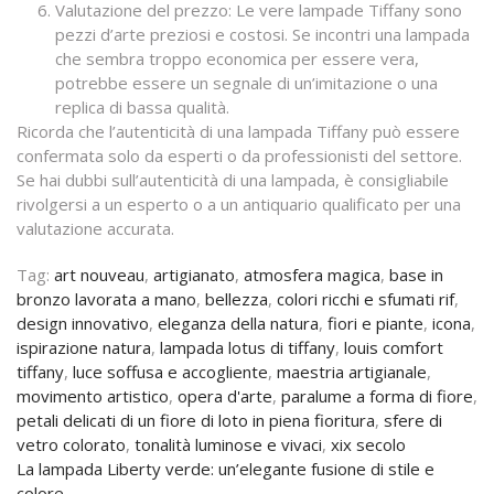
Valutazione del prezzo: Le vere lampade Tiffany sono
pezzi d’arte preziosi e costosi. Se incontri una lampada
che sembra troppo economica per essere vera,
potrebbe essere un segnale di un’imitazione o una
replica di bassa qualità.
Ricorda che l’autenticità di una lampada Tiffany può essere
confermata solo da esperti o da professionisti del settore.
Se hai dubbi sull’autenticità di una lampada, è consigliabile
rivolgersi a un esperto o a un antiquario qualificato per una
valutazione accurata.
Tag:
art nouveau
,
artigianato
,
atmosfera magica
,
base in
bronzo lavorata a mano
,
bellezza
,
colori ricchi e sfumati rif
,
design innovativo
,
eleganza della natura
,
fiori e piante
,
icona
,
ispirazione natura
,
lampada lotus di tiffany
,
louis comfort
tiffany
,
luce soffusa e accogliente
,
maestria artigianale
,
movimento artistico
,
opera d'arte
,
paralume a forma di fiore
,
petali delicati di un fiore di loto in piena fioritura
,
sfere di
vetro colorato
,
tonalità luminose e vivaci
,
xix secolo
Navigazione
La lampada Liberty verde: un’elegante fusione di stile e
colore