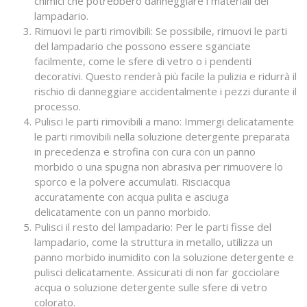
chimici che potrebbero danneggiare i materiali del
lampadario.
Rimuovi le parti rimovibili: Se possibile, rimuovi le parti
del lampadario che possono essere sganciate
facilmente, come le sfere di vetro o i pendenti
decorativi. Questo renderà più facile la pulizia e ridurrà il
rischio di danneggiare accidentalmente i pezzi durante il
processo.
Pulisci le parti rimovibili a mano: Immergi delicatamente
le parti rimovibili nella soluzione detergente preparata
in precedenza e strofina con cura con un panno
morbido o una spugna non abrasiva per rimuovere lo
sporco e la polvere accumulati. Risciacqua
accuratamente con acqua pulita e asciuga
delicatamente con un panno morbido.
Pulisci il resto del lampadario: Per le parti fisse del
lampadario, come la struttura in metallo, utilizza un
panno morbido inumidito con la soluzione detergente e
pulisci delicatamente. Assicurati di non far gocciolare
acqua o soluzione detergente sulle sfere di vetro
colorato.