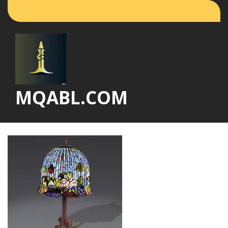
Vai
al
contenuto
MQABL.COM