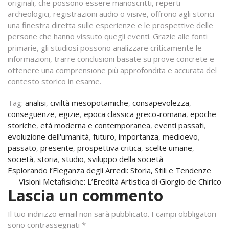
originali, che possono essere manoscritti, reperti
archeologici, registrazioni audio o visive, offrono agli storici
una finestra diretta sulle esperienze e le prospettive delle
persone che hanno vissuto quegli eventi. Grazie alle fonti
primarie, gli studiosi possono analizzare criticamente le
informazioni, trarre conclusioni basate su prove concrete e
ottenere una comprensione più approfondita e accurata del
contesto storico in esame.
Tag:
analisi
,
civiltà mesopotamiche
,
consapevolezza
,
conseguenze
,
egizie
,
epoca classica greco-romana
,
epoche
storiche
,
età moderna e contemporanea
,
eventi passati
,
evoluzione dell'umanità
,
futuro
,
importanza
,
medioevo
,
passato
,
presente
,
prospettiva critica
,
scelte umane
,
società
,
storia
,
studio
,
sviluppo della società
Navigazione
Esplorando l’Eleganza degli Arredi: Storia, Stili e Tendenze
Visioni Metafisiche: L’Eredità Artistica di Giorgio de Chirico
articoli
Lascia un commento
Il tuo indirizzo email non sarà pubblicato.
I campi obbligatori
sono contrassegnati
*